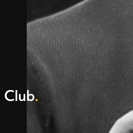
 Club
.